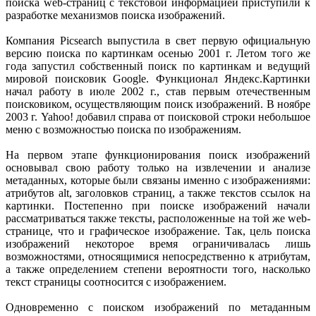
поиска web-страниц с текстовой информацией приступили к
разработке механизмов поиска изображений.
Компания Picsearch выпустила в свет первую официальную
версию поиска по картинкам осенью 2001 г. Летом того же
года запустил собственный поиск по картинкам и ведущий
мировой поисковик Google. Функционал Яндекс.Картинки
начал работу в июле 2002 г., став первым отечественным
поисковиком, осуществляющим поиск изображений. В ноябре
2003 г. Yahoo! добавил справа от поисковой строки небольшое
меню с возможностью поиска по изображениям.
На первом этапе функционирования поиск изображений
основывал свою работу только на извлечении и анализе
метаданных, которые были связаны именно с изображениями:
атрибутов alt, заголовков страниц, а также текстов ссылок на
картинки. Постепенно при поиске изображений начали
рассматриваться также тексты, расположенные на той же web-
странице, что и графическое изображение. Так, цель поиска
изображений некоторое время ограничивалась лишь
возможностями, относящимися непосредственно к атрибутам,
а также определением степени вероятности того, насколько
текст страницы соотносится с изображением.
Одновременно с поиском изображений по метаданным