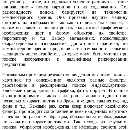
получило развитие, и продолжает успешно развиваться, иное
направление - поиск картинок по их содержанию. Эта
разновидность поиска базируется на технологии
компьютерного зрения. Она призвана научить машину
смотреть на изображение так как это делал бы человек, а
также осознавать и анализировать содержимое графического
изображения: цвет и форму объектов, их свойства,
перспективу и т.д. Выбор метаданных, позволяющих
охарактеризовать изображение, достаточно ограничен, но
компьютерное зрение предоставляет возможности серьезно
расширить число атрибутов, которые могут быть учтены при
поиске изображений и дальнейшем ранжировании
результатов.
Наглядным примером результатов введения механизма поиска
картинок по содержанию являются разные фильтры,
работающие в расширенном поиске Яндекс.Картинок:
ключевые цвета, клипарт, графика, фото, портрет. В основе
функционирования таких фильтров - анализ одного или
нескольких характеристик изображения: цвет, градиенты, вид
фона и т.д. Каждый раз, когда юзер включает какой-либо
фильтр, происходит сопоставление всех найденных картинок
с неким абстрактным образцом, обладающим необходимыми
пользователю характеристиками. Так, исходя из результата
поиска, убираются изображения, не имеющие свойств этой