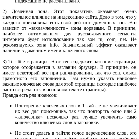
индексацию не рассчитывайте.
2) Доменная зона. Этот показатель оказывает очень
значительное влияние на индексацию сайта. Дело в том, что у
каждого поисковика есть свой рейтинг доменных зон. Это
зависит от «захламленности» зоны дорвеями. В принципе,
наиболее оптимальным для русскоязычного сегмента
интернета будет использование так зон ru, com, net. Не
рекомендуется зона info. Значительный эффект оказывает
наличие в доменном имени ключевого слова.
3) Тег title страницы. Этот тег содержит название страницы,
которое отображается в заглавии браузера. В принципе, он
имеет некоторый вес при ранжировании, так что есть смысл
грамотного его заполнения. Там нужно указать наиболее
важные ключевые слова для этой страницы (которые наиболее
часто встречаются в основном тексте страницы).
Правда есть ряд нюансов:
Повторение ключевых слов в 1 тайтле не увеличивает
их вес для поисковика, так что повторять одно или 2
«ключевика» несколько раз, лучше увеличить само
количество ключевых слов в заголовке.
Не стоит делать в тайтле голое перечисление слов, это
связано с тем, что тайтл отображается в выборке