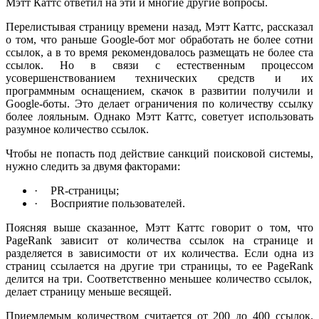
Мэтт Каттс ответил на эти и многие другие вопросы.
Перелистывая страницу времени назад, Мэтт Каттс, рассказал
о том, что раньше
Google
-бот мог обработать не более сотни
ссылок, а в то время рекомендовалось размещать не более ста
ссылок. Но в связи с естественным процессом
усовершенствованием технических средств и их
программным оснащением, скачок в развитии получили и
Google
-боты. Это делает ограничения по количеству ссылку
более лояльным. Однако Мэтт Каттс, советует использовать
разумное количество ссылок.
Чтобы не попасть под действие санкций поисковой системы,
нужно следить за двумя факторами:
·
PR-
страницы;
·
Восприятие пользователей.
Поясняя выше сказанное, Мэтт Каттс говорит о том, что
PageRank
зависит от количества ссылок на странице и
разделяется в зависимости от их количества. Если одна из
страниц ссылается на другие три страницы, то ее
PageRank
делится на три. Соответственно меньшее количество ссылок,
делает страницу меньше весящей.
Приемлемым количеством считается от 200 до 400 ссылок.