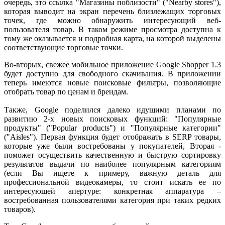
очередь, это ссылка "Магазины поблизости" ("Nearby stores"),
которая выводит на экран перечень близлежащих торговых
точек, где можно обнаружить интересующий веб-
пользователя товар. В таком режиме просмотра доступна к
тому же оказывается и подробная карта, на которой выделены
соответствующие торговые точки.
Во-вторых, свежее мобильное приложение Google Shopper 1.3
будет доступно для свободного скачивания. В приложении
теперь имеются новые поисковые фильтры, позволяющие
отобрать товар по ценам и брендам.
Также, Google поделился далеко идущими планами по
развитию 2-х новых поисковых функций: "Популярные
продукты" ("Popular products") и "Популярные категории"
("Aisles"). Первая функция будет отображать в SERP товары,
которые уже были востребованы у покупателей, Вторая -
поможет осуществить качественную и быструю сортировку
результатов выдачи по наиболее популярным категориям
(если Вы ищете к примеру, важную деталь для
профессиональной видеокамеры, то стоит искать ее по
интересующей апертуре: конкретная аппаратура –
востребованная пользователями категория при таких редких
товаров).