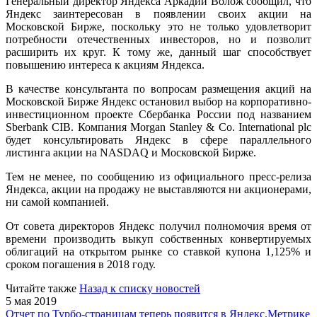
Генеральный директор Яндекса Аркадий Волож сообщил, что
Яндекс заинтересован в появлении своих акции на
Московской Бирже, поскольку это не только удовлетворит
потребности отечественных инвесторов, но и позволит
расширить их круг. К тому же, данный шаг способствует
повышению интереса к акциям Яндекса.
В качестве консультанта по вопросам размещения акций на
Московской Бирже Яндекс остановил выбор на корпоративно-
инвестиционном проекте Сбербанка России под названием
Sberbank CIB. Компания Morgan Stanley & Co. International plc
будет консультировать Яндекс в сфере параллельного
листинга акции на NASDAQ и Московской Бирже.
Тем не менее, по сообщению из официального пресс-релиза
Яндекса, акции на продажу не выставляются ни акционерами,
ни самой компанией.
От совета директоров Яндекс получил полномочия время от
времени производить выкуп собственных конвертируемых
облигаций на открытом рынке со ставкой купона 1,125% и
сроком погашения в 2018 году.
Читайте также
Назад к списку новостей
5 мая 2019
Отчет по Турбо-страницам теперь появится в Яндекс.Метрике