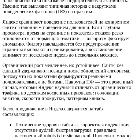
плюс диагностика показывает подозрительную активность.
Именно так выглядит типичная история с накрутками
поведенческих факторов (ПФ) на практике.
Яндекс сравнивает поведение пользователей на конкретном
сайте с эталонным поведением для ниши. Если глубина
просмотра, время на странице и показатель отказов резко
отклоняются от нормы для тематики — алгоритм фиксирует
аномалию. Фильтр накладывается без предупреждения:
страницы выпадают из ранжирования, а восстановление
занимает от нескольких недель до нескольких месяцев.
Органический рост медленнее, но устойчивее. Сайты без
санкций удерживают позиции после обновлений алгоритма,
потому что их показатели формируются реальными
пользователями, а не ботами. Накрутка ПФ — это временный
сигнал, который Яндекс научился отличать от органического
трафика по десяткам косвенных признаков: геолокации
визитов, скорости прокрутки, паттернам кликов.
Белое продвижение в Яндексе держится на трёх
составляющих:
Техническое здоровье сайта — корректная индексация,
отсутствие дублей, быстрая загрузка, правильно
настроенный robots.txt и sitemap.xml. Проверить можно