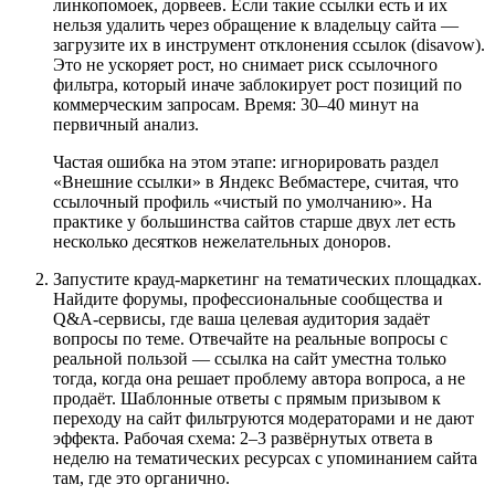
линкопомоек, дорвеев. Если такие ссылки есть и их
нельзя удалить через обращение к владельцу сайта —
загрузите их в инструмент отклонения ссылок (disavow).
Это не ускоряет рост, но снимает риск ссылочного
фильтра, который иначе заблокирует рост позиций по
коммерческим запросам. Время: 30–40 минут на
первичный анализ.
Частая ошибка на этом этапе: игнорировать раздел
«Внешние ссылки» в Яндекс Вебмастере, считая, что
ссылочный профиль «чистый по умолчанию». На
практике у большинства сайтов старше двух лет есть
несколько десятков нежелательных доноров.
Запустите крауд-маркетинг на тематических площадках.
Найдите форумы, профессиональные сообщества и
Q&A-сервисы, где ваша целевая аудитория задаёт
вопросы по теме. Отвечайте на реальные вопросы с
реальной пользой — ссылка на сайт уместна только
тогда, когда она решает проблему автора вопроса, а не
продаёт. Шаблонные ответы с прямым призывом к
переходу на сайт фильтруются модераторами и не дают
эффекта. Рабочая схема: 2–3 развёрнутых ответа в
неделю на тематических ресурсах с упоминанием сайта
там, где это органично.