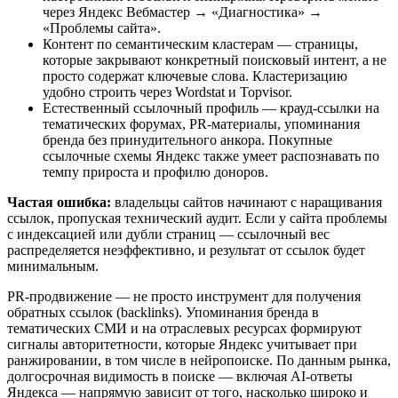
через Яндекс Вебмастер → «Диагностика» →
«Проблемы сайта».
Контент по семантическим кластерам — страницы,
которые закрывают конкретный поисковый интент, а не
просто содержат ключевые слова. Кластеризацию
удобно строить через Wordstat и Topvisor.
Естественный ссылочный профиль — крауд-ссылки на
тематических форумах, PR-материалы, упоминания
бренда без принудительного анкора. Покупные
ссылочные схемы Яндекс также умеет распознавать по
темпу прироста и профилю доноров.
Частая ошибка:
владельцы сайтов начинают с наращивания
ссылок, пропуская технический аудит. Если у сайта проблемы
с индексацией или дубли страниц — ссылочный вес
распределяется неэффективно, и результат от ссылок будет
минимальным.
PR-продвижение — не просто инструмент для получения
обратных ссылок (backlinks). Упоминания бренда в
тематических СМИ и на отраслевых ресурсах формируют
сигналы авторитетности, которые Яндекс учитывает при
ранжировании, в том числе в нейропоиске. По данным рынка,
долгосрочная видимость в поиске — включая AI-ответы
Яндекса — напрямую зависит от того, насколько широко и