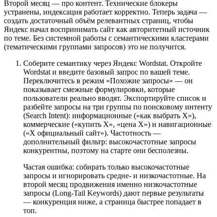
Второй месяц — про контент. Технические блокеры
устранены, индексация работает корректно. Теперь задача —
создать достаточный объём релевантных страниц, чтобы
Яндекс начал воспринимать сайт как авторитетный источник
по теме. Без системной работы с семантическими кластерами
(тематическими группами запросов) это не получится.
Соберите семантику через Яндекс Wordstat. Откройте
Wordstat и введите базовый запрос по вашей теме.
Переключитесь в режим «Похожие запросы» — он
показывает смежные формулировки, которые
пользователи реально вводят. Экспортируйте список и
разбейте запросы на три группы по поисковому интенту
(Search Intent): информационные («как выбрать X»),
коммерческие («купить X», «цена X») и навигационные
(«X официальный сайт»). Частотность —
дополнительный фильтр: высокочастотные запросы
конкурентны, поэтому на старте они бесполезны.
Частая ошибка: собирать только высокочастотные
запросы и игнорировать средне- и низкочастотные. На
второй месяц продвижения именно низкочастотные
запросы (Long-Tail Keywords) дают первые результаты
— конкуренция ниже, а страница быстрее попадает в
топ.