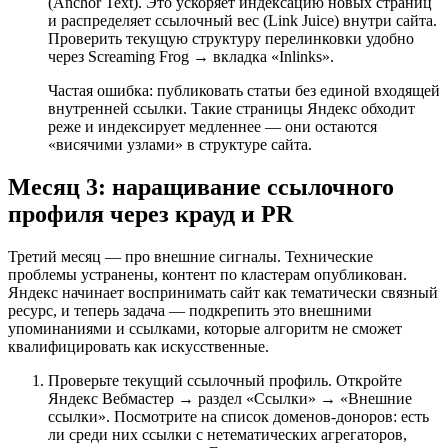
(Anchor Text). Это ускоряет индексацию новых страниц
и распределяет ссылочный вес (Link Juice) внутри сайта.
Проверить текущую структуру перелинковки удобно
через Screaming Frog → вкладка «Inlinks».
Частая ошибка: публиковать статьи без единой входящей
внутренней ссылки. Такие страницы Яндекс обходит
реже и индексирует медленнее — они остаются
«висячими узлами» в структуре сайта.
Месяц 3: наращивание ссылочного
профиля через крауд и PR
Третий месяц — про внешние сигналы. Технические
проблемы устранены, контент по кластерам опубликован.
Яндекс начинает воспринимать сайт как тематически связный
ресурс, и теперь задача — подкрепить это внешними
упоминаниями и ссылками, которые алгоритм не сможет
квалифицировать как искусственные.
Проверьте текущий ссылочный профиль. Откройте
Яндекс Вебмастер → раздел «Ссылки» → «Внешние
ссылки». Посмотрите на список доменов-доноров: есть
ли среди них ссылки с нетематических агрегаторов,