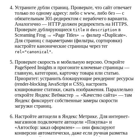
Устраните дубли страниц. Проверьте, что сайт отвечает
только по одному адресу: либо с www, либо без — с
обязательным 301-редиректом с нерабочего варианта.
Аналогично — HTTP должен редиректить на HTTPS.
Проверьте дублирующиеся
и
в
title
description
Screaming Frog → «Page Titles» → фильтр «Duplicate».
Для страниц с параметрами (фильтры, сортировки)
настройте канонические страницы через тег
.
rel="canonical"
Проверьте скорость и мобильную версию. Откройте
PageSpeed Insights и прогоните ключевые страницы —
главную, категорию, карточку товара или статью.
Приоритет: устранить блокирующие рендеринг ресурсы
(render-blocking JavaScript и CSS), настроить
кэширование статики, сжать изображения. Параллельно
откройте Яндекс Вебмастер → «Качество сайта» — там
Яндекс фиксирует собственные замеры скорости
загрузки страниц.
Настройте автоцели в Яндекс Метрике. Для интернет-
магазинов подключите автоцели «Покупка» и
«Автосбор: заказ оформлен» — они фиксируют
конверсии автоматически, даже если ручная разметка