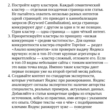
Постройте карту кластеров. Каждый семантический
кластер — отдельная посадочная страница или статья.
Не пытайтесь охватить несколько разных интентов
одной страницей: это приводит к каннибализации
запросов (Keyword Cannibalization), когда страницы
конкурируют друг с другом за одни и те же позиции.
Один кластер — одна страница — один чёткий интент.
Приоритизируйте кластеры по принципу «низкая
конкуренция + средняя частотность». Для оценки
конкурентности кластера откройте Topvisor → раздел
«Анализ конкурентов» или проверьте выдачу Яндекса
вручную: если в топ-10 стоят крупные агрегаторы и
маркетплейсы — кластер сложный, отложите его. Если
в топ-10 видны небольшие сайты с тонким контентом —
это ваша точка входа. Именно такие кластеры дают
первые позиции уже на второй-третий месяц работы.
Создавайте контент по стандартам экспертности,
которые учитывает Яндекс при ранжировании. Яндекс
анализирует сигналы экспертности: наличие авторства
специалиста, реальных примеров, актуальных данных.
Добавляйте в статьи конкретные цифры из открытых
источников, кейсы из практики, имя автора с указанием
его опыта. Общие тексты «ни о чём» с подобранными
ключами Яндекс ранжирует хуже — поведение