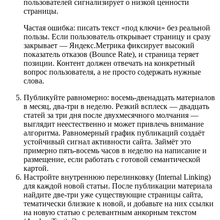
пользователей сигнализирует о низкой ценности
страницы.
Частая ошибка: писать текст «под ключи» без реальной
пользы. Если пользователь открывает страницу и сразу
закрывает — Яндекс.Метрика фиксирует высокий
показатель отказов (Bounce Rate), и страница теряет
позиции. Контент должен отвечать на конкретный
вопрос пользователя, а не просто содержать нужные
слова.
Публикуйте равномерно: восемь-двенадцать материалов
в месяц, два-три в неделю. Резкий всплеск — двадцать
статей за три дня после двухмесячного молчания —
выглядит неестественно и может привлечь внимание
алгоритма. Равномерный график публикаций создаёт
устойчивый сигнал активности сайта. Займёт это
примерно пять-восемь часов в неделю на написание и
размещение, если работать с готовой семантической
картой.
Настройте внутреннюю перелинковку (Internal Linking)
для каждой новой статьи. После публикации материала
найдите две-три уже существующие страницы сайта,
тематически близкие к новой, и добавьте на них ссылки
на новую статью с релевантным анкорным текстом