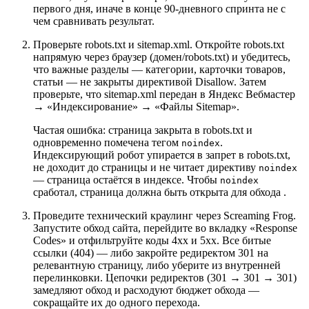
первого дня, иначе в конце 90-дневного спринта не с
чем сравнивать результат.
Проверьте robots.txt и sitemap.xml. Откройте robots.txt
напрямую через браузер (домен/robots.txt) и убедитесь,
что важные разделы — категории, карточки товаров,
статьи — не закрыты директивой Disallow. Затем
проверьте, что sitemap.xml передан в Яндекс Вебмастер
→ «Индексирование» → «Файлы Sitemap».
Частая ошибка: страница закрыта в robots.txt и
одновременно помечена тегом
.
noindex
Индексирующий робот упирается в запрет в robots.txt,
не доходит до страницы и не читает директиву
noindex
— страница остаётся в индексе. Чтобы
noindex
сработал, страница должна быть открыта для обхода .
Проведите технический краулинг через Screaming Frog.
Запустите обход сайта, перейдите во вкладку «Response
Codes» и отфильтруйте коды 4xx и 5xx. Все битые
ссылки (404) — либо закройте редиректом 301 на
релевантную страницу, либо уберите из внутренней
перелинковки. Цепочки редиректов (301 → 301 → 301)
замедляют обход и расходуют бюджет обхода —
сокращайте их до одного перехода.